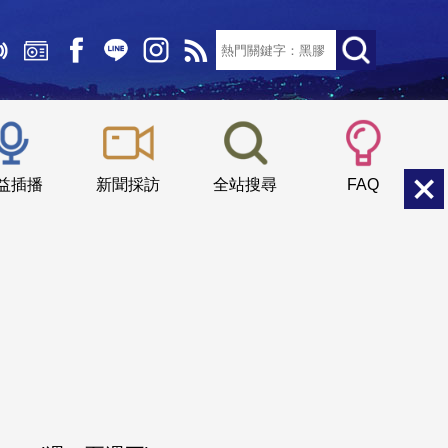
文字大小：
小
中
大
益插播
新聞採訪
全站搜尋
FAQ