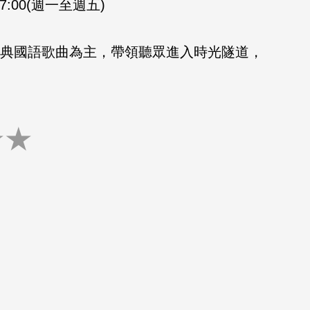
-17:00(週一至週五)
的經典國語歌曲為主，帶領聽眾進入時光隧道，
★
★