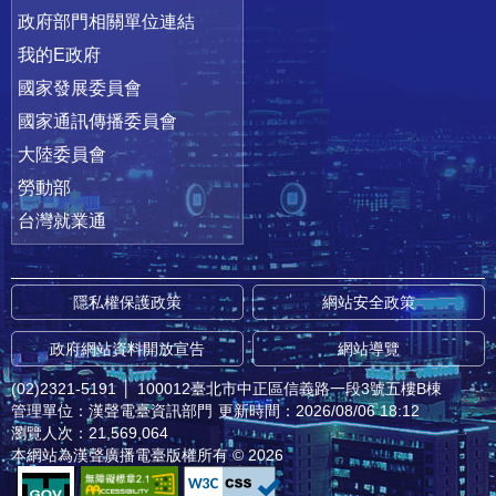
政府部門相關單位連結
我的E政府
國家發展委員會
國家通訊傳播委員會
大陸委員會
勞動部
台灣就業通
隱私權保護政策
網站安全政策
政府網站資料開放宣告
網站導覽
(02)2321-5191
│
100012臺北市中正區信義路一段3號五樓B棟
管理單位：漢聲電臺資訊部門
更新時間：2026/08/06 18:12
瀏覽人次：21,569,064
本網站為漢聲廣播電臺版權所有 © 2026