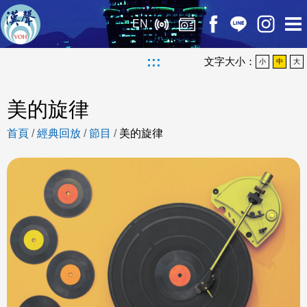
EN
:::
文字大小：
小
中
大
美的旋律
首頁
/
經典回放
/
節目
/
美的旋律