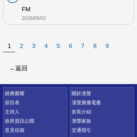
FM
2026/06/02
1
2
3
4
5
6
7
8
9
返回
快速連結
經典榮耀
關於漢聲
節目表
漢聲廣播電臺
主持人
首長介紹
政府資訊公開
漢聲家族
意見信箱
交通指引