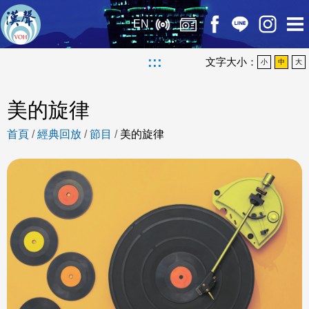
EN
:::
文字大小：
小
中
大
美的旋律
首頁
/
經典回放
/
節目
/
美的旋律