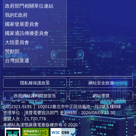
政府部門相關單位連結
我的E政府
國家發展委員會
國家通訊傳播委員會
大陸委員會
勞動部
台灣就業通
隱私權保護政策
網站安全政策
政府網站資料開放宣告
網站導覽
(02)2321-5191
│
100012臺北市中正區信義路一段3號五樓B棟
管理單位：漢聲電臺資訊部門
更新時間：2026/08/09 13:30
瀏覽人次：21,720,776
本網站為漢聲廣播電臺版權所有 © 2026