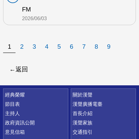
FM
2026/06/03
1
2
3
4
5
6
7
8
9
返回
快速連結
經典榮耀
關於漢聲
節目表
漢聲廣播電臺
主持人
首長介紹
政府資訊公開
漢聲家族
意見信箱
交通指引