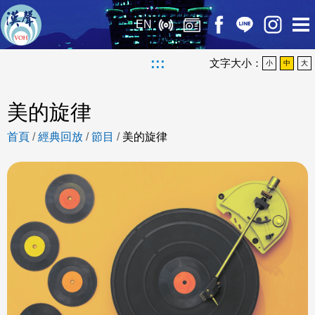
EN
:::
文字大小：
小
中
大
美的旋律
首頁
/
經典回放
/
節目
/
美的旋律