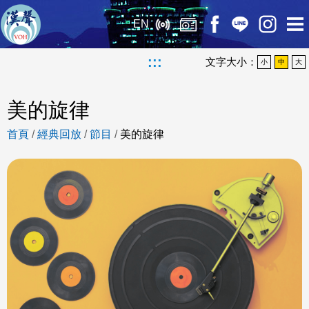
EN
:::
文字大小：
小
中
大
美的旋律
首頁
/
經典回放
/
節目
/
美的旋律