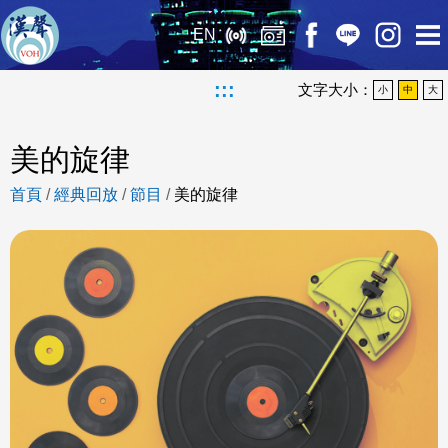
EN
:::
文字大小：
小
中
大
美的旋律
首頁
/
經典回放
/
節目
/
美的旋律