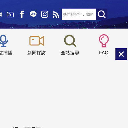
文字大小：
小
中
大
益插播
新聞採訪
全站搜尋
FAQ