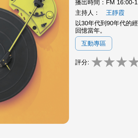
播出時間：
FM 16:00
主持人：
王靜霞
以30年代到90年代
回憶當年。
互動專區
★
★
★
評分: