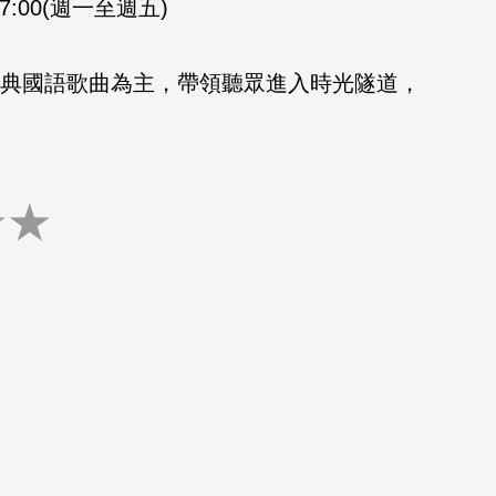
-17:00(週一至週五)
的經典國語歌曲為主，帶領聽眾進入時光隧道，
★
★