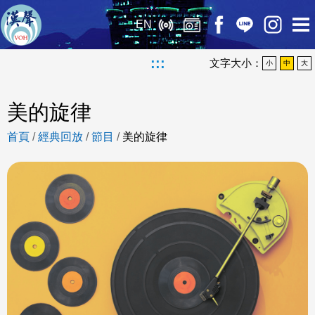
EN
:::
文字大小：
小
中
大
美的旋律
首頁
/
經典回放
/
節目
/
美的旋律