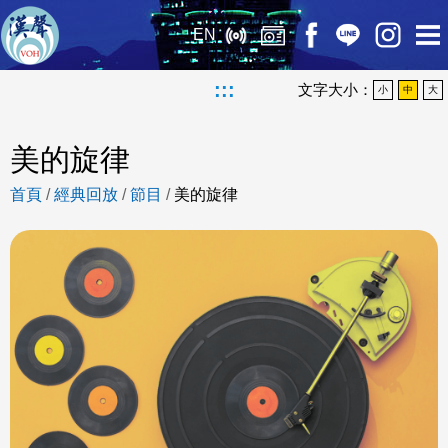
EN
:::
文字大小：
小
中
大
美的旋律
首頁
/
經典回放
/
節目
/
美的旋律