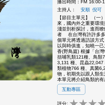
播出時間：
FM 16:00-
主持人：
安順
倪可
【節目主單元】 （一
來，國內外之重要環境
淺並剖析探討，進而瞭
者 在台灣有許許多多
個單元將透過訪談方式
以與時俱進，知曉一己
香(野鳥篇) 根據「
括哺乳類121種、鳥類7
3,131 種、昆蟲22,0
類植物766 種、真菌6
物，初期先以跟人類生
本單元將介紹鳥類的有
互動專區
★
★
★
評分: