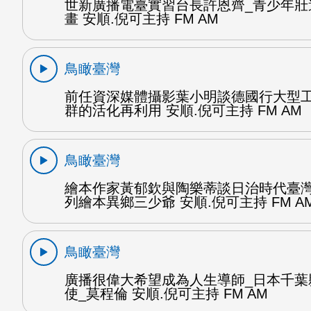
世新廣播電臺實習台長許恩齊_青少年壯
畫 安順.倪可主持 FM AM
鳥瞰臺灣
前任資深媒體攝影葉小明談德國行大型
群的活化再利用 安順.倪可主持 FM AM
鳥瞰臺灣
繪本作家黃郁欽與陶樂蒂談日治時代臺
列繪本異鄉三少爺 安順.倪可主持 FM A
鳥瞰臺灣
廣播很偉大希望成為人生導師_日本千葉
使_莫程倫 安順.倪可主持 FM AM