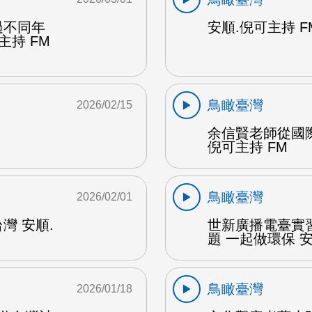
過不同年
安順.倪可主持 F
主持 FM
鳥瞰臺灣
2026/02/15
余信賢老師從國
倪可主持 FM
鳥瞰臺灣
2026/02/01
灣 安順.
世新廣播電臺實
題 一起做環保 安
鳥瞰臺灣
2026/01/18