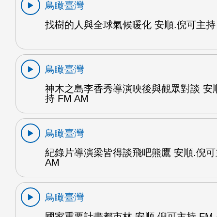
鳥瞰臺灣
找樹的人與全球氣候暖化 安順.倪可主持 F
鳥瞰臺灣
神木之島李香秀導演映後與觀眾對談 安
持 FM AM
鳥瞰臺灣
紀錄片導演梁皆得談飛吧熊鷹 安順.倪可
AM
鳥瞰臺灣
國家重要計畫都市林 安順.倪可主持 FM 