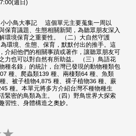
17:00(週日)
）小小鳥大事記 這個單元主要蒐集一周以
與保育議題、生態相關新聞，為聽眾朋友深入
解環境保育之重要性。 （二）大自然守護
為環境、生態、保育，默默付出的推手。這
，介紹他們的相關事蹟或著作，讓聽眾朋友可
之力也可以對自然有所助益。 （三）鳥語花
台灣物種名錄」的統計，台灣已發現的動物種類包
07 種、爬蟲類139 種、兩棲類64 種、魚類
47 種、被子植物4,875 種、裸子植物36 種、蕨
,245 種。本單元將多方介紹台灣不種物種生
活緊密的鳥類為主。 （四）野鳥世界大探索
趣習性、身體構造之奧妙。
★
★