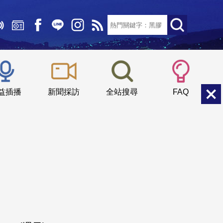
文字大小：
小
中
大
益插播
新聞採訪
全站搜尋
FAQ