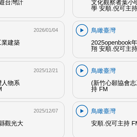
遊台灣計
文化觀察者葉小
學 安順.倪可主持 
鳥瞰臺灣
2026/01/04
工業建築
2025openb
翔 安順.倪可主持 
鳥瞰臺灣
2025/12/21
灣人物系
(新竹心願協會志
M
持 FM
鳥瞰臺灣
2025/12/07
縣觀光大
安順.倪可主持 F