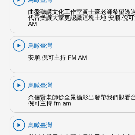
曲盤聽講文化工作室黃士豪老師希望透
代音樂讓大家更認識這塊土地 安順.倪可
AM
鳥瞰臺灣
安順.倪可主持 FM AM
鳥瞰臺灣
余信賢老師從全景攝影出發帶我們觀看台
倪可主持 fm am
鳥瞰臺灣