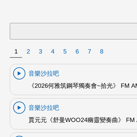
1
2
3
4
5
6
7
8
音樂沙拉吧
《2026何雅筑鋼琴獨奏會~拾光》 FM A
音樂沙拉吧
賈元元《舒曼WOO24幽靈變奏曲》 FM 