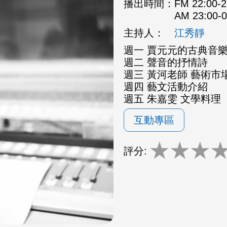
播出時間：
FM 22:00
AM 23:00
主持人：
江秀靜
週一 賈元元的古典音
週二 聲音的抒情詩
週三 黃河老師 藝術市場
週四 藝文活動介紹
週五 朱嘉雯 文學料理
互動專區
★
★
★
評分: