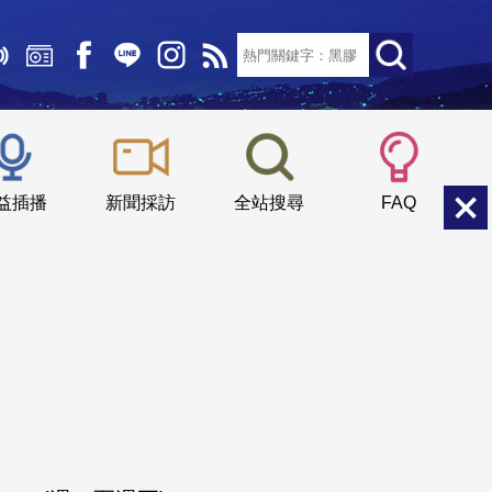
文字大小：
小
中
大
益插播
新聞採訪
全站搜尋
FAQ