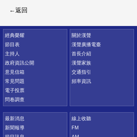
返回
快速連結
經典榮耀
關於漢聲
節目表
漢聲廣播電臺
主持人
首長介紹
政府資訊公開
漢聲家族
意見信箱
交通指引
常見問題
頻率資訊
電子投票
問卷調查
最新消息
線上收聽
新聞報導
FM
節目訊息
AM