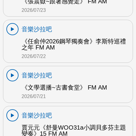
《張震嶽~跟著感覺走》 FM AM
2026/07/23
音樂沙拉吧
《任俞仲2026鋼琴獨奏會》李斯特巡禮
之年 FM AM
2026/07/22
音樂沙拉吧
《文學選播~古書食堂》 FM AM
2026/07/21
音樂沙拉吧
賈元元《舒曼WOO31a小調貝多芬主題
變奏》15 FM AM