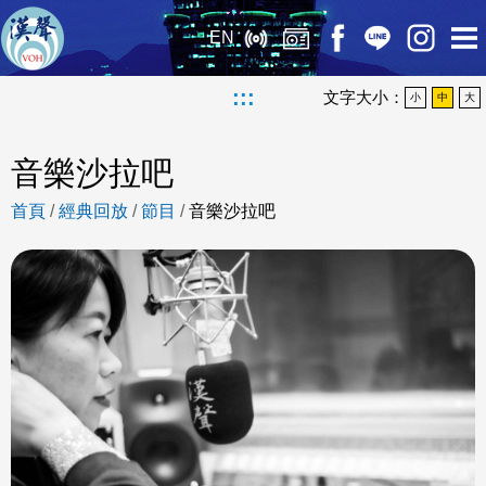
EN
:::
文字大小：
小
中
大
音樂沙拉吧
首頁
/
經典回放
/
節目
/
音樂沙拉吧