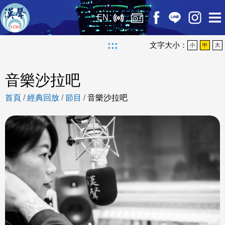
EN
:::
文字大小：
小
中
大
音樂沙拉吧
首頁
/
經典回放
/
節目
/
音樂沙拉吧