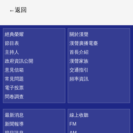
返回
快速連結
經典榮耀
關於漢聲
節目表
漢聲廣播電臺
主持人
首長介紹
政府資訊公開
漢聲家族
意見信箱
交通指引
常見問題
頻率資訊
電子投票
問卷調查
最新消息
線上收聽
新聞報導
FM
節目訊息
AM