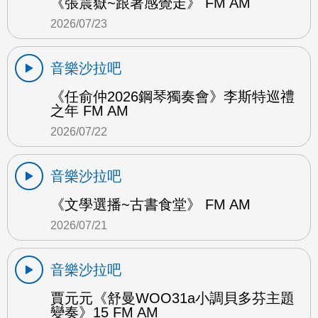
《張震嶽~跟著感覺走》 FM AM
2026/07/23
音樂沙拉吧
《任俞仲2026鋼琴獨奏會》李斯特巡禮
之年 FM AM
2026/07/22
音樂沙拉吧
《文學選播~古書食堂》 FM AM
2026/07/21
音樂沙拉吧
賈元元《舒曼WOO31a小調貝多芬主題
變奏》15 FM AM