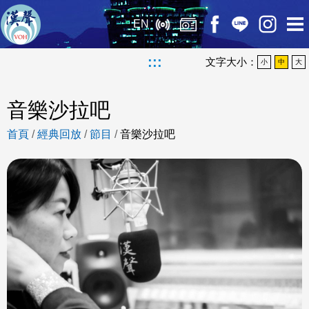
EN
:::
文字大小：
小
中
大
音樂沙拉吧
首頁
/
經典回放
/
節目
/
音樂沙拉吧