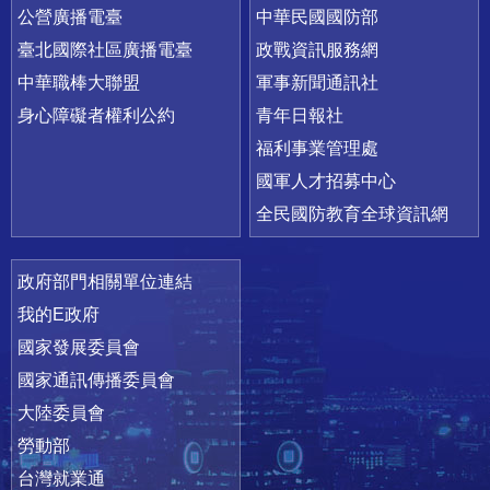
公營廣播電臺
中華民國國防部
臺北國際社區廣播電臺
政戰資訊服務網
中華職棒大聯盟
軍事新聞通訊社
身心障礙者權利公約
青年日報社
福利事業管理處
國軍人才招募中心
全民國防教育全球資訊網
政府部門相關單位連結
我的E政府
國家發展委員會
國家通訊傳播委員會
大陸委員會
勞動部
台灣就業通