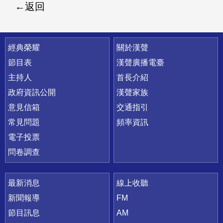
返回
快速連結
經典榮耀
關於漢聲
節目表
漢聲廣播電臺
主持人
首長介紹
政府資訊公開
漢聲家族
意見信箱
交通指引
常見問題
頻率資訊
電子投票
問卷調查
最新消息
線上收聽
新聞報導
FM
節目訊息
AM