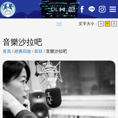
EN
:::
文字大小：
小
中
大
音樂沙拉吧
首頁
/
經典回放
/
節目
/
音樂沙拉吧