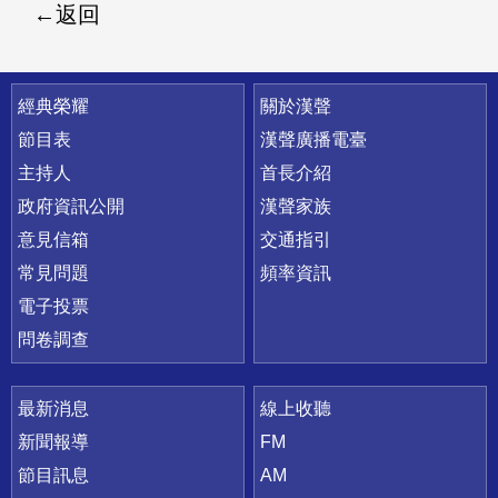
返回
快速連結
經典榮耀
關於漢聲
節目表
漢聲廣播電臺
主持人
首長介紹
政府資訊公開
漢聲家族
意見信箱
交通指引
常見問題
頻率資訊
電子投票
問卷調查
最新消息
線上收聽
新聞報導
FM
節目訊息
AM