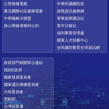
公營廣播電臺
中華民國國防部
臺北國際社區廣播電臺
政戰資訊服務網
中華職棒大聯盟
軍事新聞通訊社
身心障礙者權利公約
青年日報社
福利事業管理處
國軍人才招募中心
全民國防教育全球資訊網
政府部門相關單位連結
我的E政府
國家發展委員會
國家通訊傳播委員會
大陸委員會
勞動部
台灣就業通