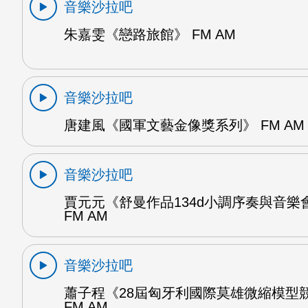
音樂沙拉吧
朱嘉雯《戀路旅館》 FM AM
音樂沙拉吧
唐建風《國軍文藝金像獎系列》 FM AM
音樂沙拉吧
賈元元《舒曼作品134d小調序奏與音樂
FM AM
音樂沙拉吧
蕭子程《28屆匈牙利國際莫雄微縮模型
FM AM