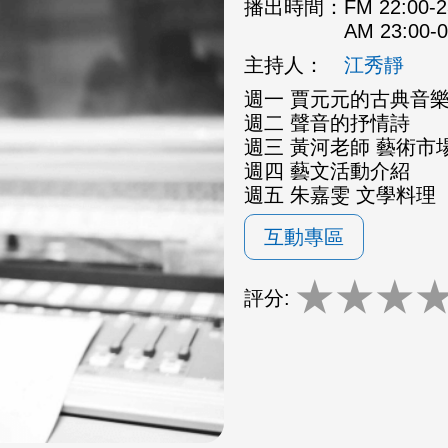
播出時間：
FM 22:00
AM 23:00
主持人：
江秀靜
週一 賈元元的古典音
週二 聲音的抒情詩
週三 黃河老師 藝術市場
週四 藝文活動介紹
週五 朱嘉雯 文學料理
互動專區
★
★
★
評分: