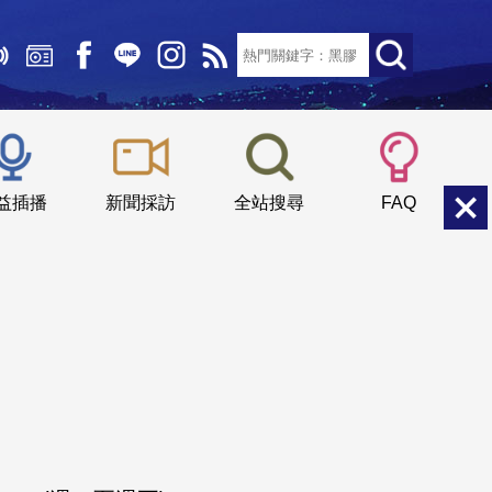
文字大小：
小
中
大
益插播
新聞採訪
全站搜尋
FAQ