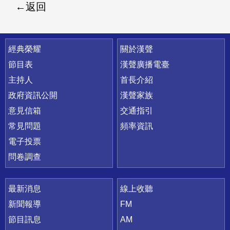
返回
快速連結
經典榮耀
關於漢聲
節目表
漢聲廣播電臺
主持人
首長介紹
政府資訊公開
漢聲家族
意見信箱
交通指引
常見問題
頻率資訊
電子投票
問卷調查
最新消息
線上收聽
新聞報導
FM
節目訊息
AM