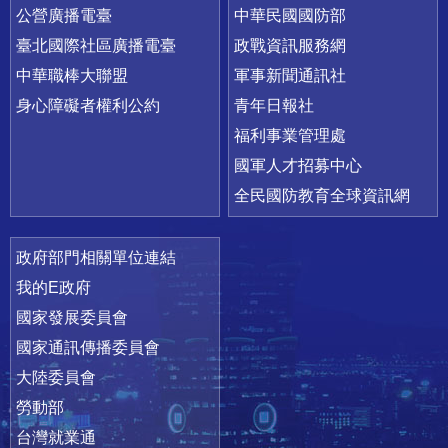
公營廣播電臺
中華民國國防部
臺北國際社區廣播電臺
政戰資訊服務網
中華職棒大聯盟
軍事新聞通訊社
身心障礙者權利公約
青年日報社
福利事業管理處
國軍人才招募中心
全民國防教育全球資訊網
政府部門相關單位連結
我的E政府
國家發展委員會
國家通訊傳播委員會
大陸委員會
勞動部
台灣就業通