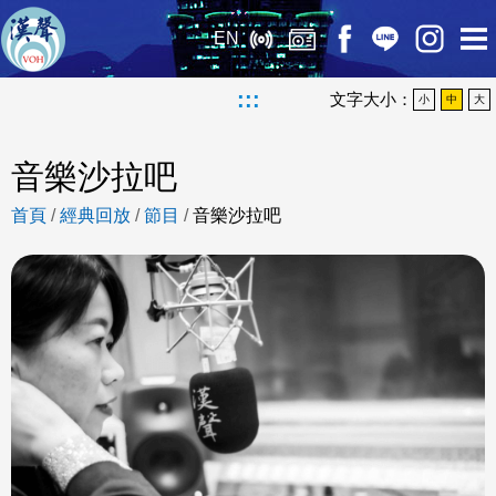
EN
:::
文字大小：
小
中
大
音樂沙拉吧
首頁
/
經典回放
/
節目
/
音樂沙拉吧