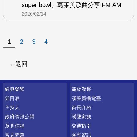
super bowl、葛萊美歌曲分享 FM AM
2026/02/14
1
2
3
4
返回
快速連結
經典榮耀
關於漢聲
節目表
漢聲廣播電臺
主持人
首長介紹
政府資訊公開
漢聲家族
意見信箱
交通指引
常見問題
頻率資訊