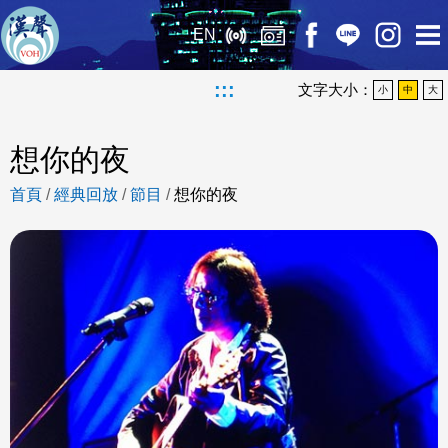
EN
:::
文字大小：
小
中
大
想你的夜
首頁
/
經典回放
/
節目
/
想你的夜