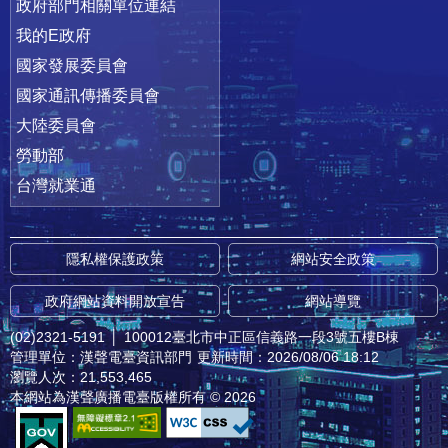
政府部門相關單位連結
我的E政府
國家發展委員會
國家通訊傳播委員會
大陸委員會
勞動部
台灣就業通
隱私權保護政策
網站安全政策
政府網站資料開放宣告
網站導覽
(02)2321-5191
│
100012臺北市中正區信義路一段3號五樓B棟
管理單位：漢聲電臺資訊部門
更新時間：2026/08/06 18:12
瀏覽人次：21,553,465
本網站為漢聲廣播電臺版權所有 © 2026