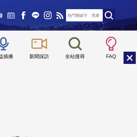
文字大小：
小
中
大
益插播
新聞採訪
全站搜尋
FAQ