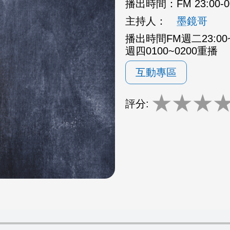
播出時間：
FM 23:00-
主持人：
墨鏡哥
播出時間FM週二23:00~
週四0100~0200重播
互動專區
★
★
★
評分: