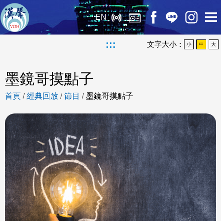
EN
:::
文字大小：
小
中
大
墨鏡哥摸點子
首頁
/
經典回放
/
節目
/
墨鏡哥摸點子