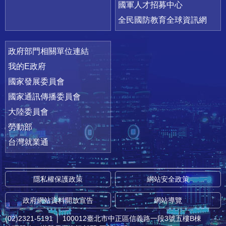
國軍人才招募中心
全民國防教育全球資訊網
政府部門相關單位連結
我的E政府
國家發展委員會
國家通訊傳播委員會
大陸委員會
勞動部
台灣就業通
隱私權保護政策
網站安全政策
政府網站資料開放宣告
網站導覽
(02)2321-5191
│
100012臺北市中正區信義路一段3號五樓B棟