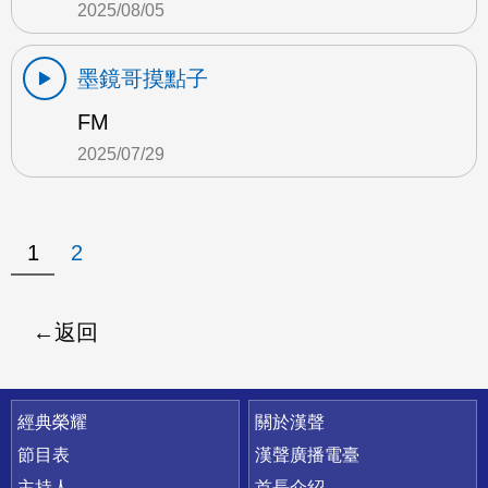
2025/08/05
墨鏡哥摸點子
FM
2025/07/29
1
2
返回
快速連結
經典榮耀
關於漢聲
節目表
漢聲廣播電臺
主持人
首長介紹