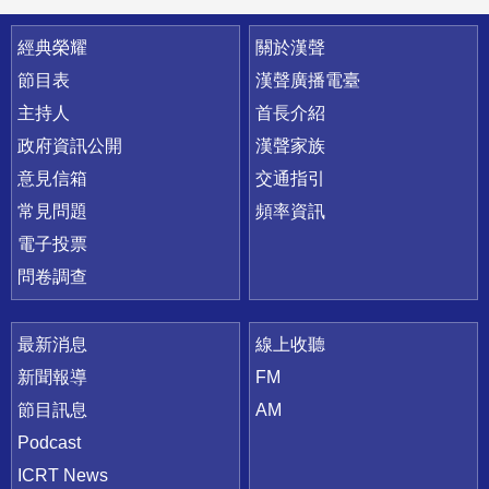
快速連結
經典榮耀
關於漢聲
節目表
漢聲廣播電臺
主持人
首長介紹
政府資訊公開
漢聲家族
意見信箱
交通指引
常見問題
頻率資訊
電子投票
問卷調查
最新消息
線上收聽
新聞報導
FM
節目訊息
AM
Podcast
ICRT News