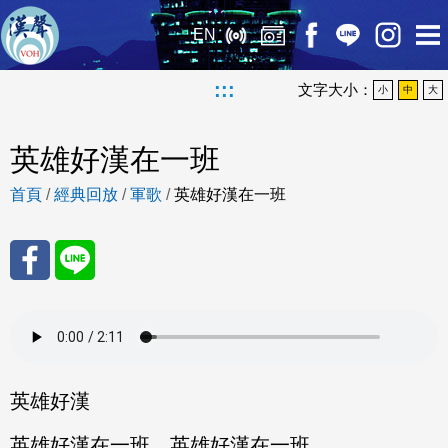
EN
:::
文字大小：
小
中
大
英雄好漢在一班
首頁
/
經典回放
/
軍歌
/
英雄好漢在一班
分享
分享
至
至
Fac
Line
英雄好漢
eBo
英雄好漢在一班 英雄好漢在一班