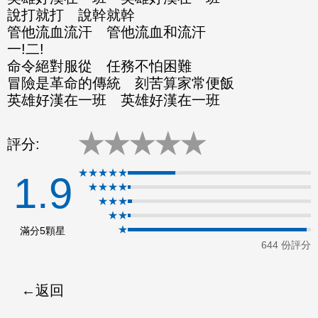
說打就打 說幹就幹
ok
管他流血流汗 管他流血和流汗
一!二!
命令絕對服從 任務不怕困難
冒險是革命的傳統 刻苦算家常便飯
英雄好漢在一班 英雄好漢在一班
★
★
★
★
★
評分:
★★★★★
1.9
★★★★
★★★
★★
★
滿分5顆星
644 份評分
返回