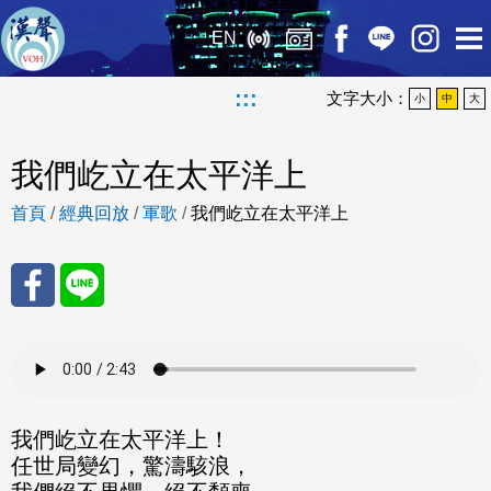
EN
:::
文字大小：
小
中
大
我們屹立在太平洋上
首頁
/
經典回放
/
軍歌
/
我們屹立在太平洋上
分享
分享
至
至
Fac
Line
我們屹立在太平洋上！
任世局變幻，驚濤駭浪，
eBo