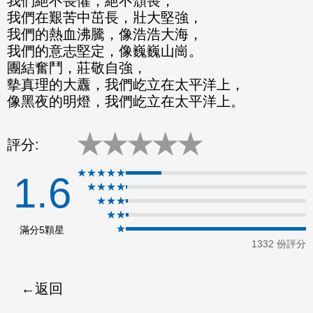
我們絕不畏懼，絕不頹喪，
ok
我們在艱苦中茁長，壯大堅強，
我們的熱血沸騰，像浩浩大海，
我們的意志堅定，像巍巍山崗。
團結奮鬥，莊敬自強，
摰真理的大纛，我們屹立在太平洋上，
像黑夜的明燈，我們屹立在太平洋上。
★
★
★
★
★
評分:
★★★★★
1.6
★★★★
★★★
★★
★
滿分5顆星
1332 份評分
返回