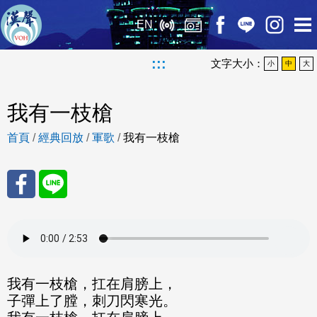
EN
:::
文字大小：
小
中
大
我有一枝槍
首頁
/
經典回放
/
軍歌
/
我有一枝槍
分享
分享
至
至
Fac
Line
我有一枝槍，扛在肩膀上，
子彈上了膛，刺刀閃寒光。
eBo