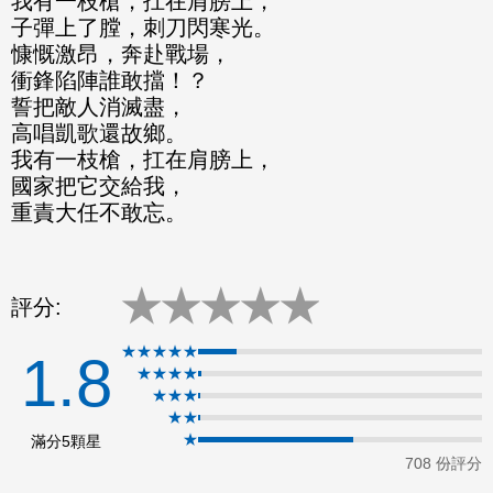
我有一枝槍，扛在肩膀上，
ok
子彈上了膛，刺刀閃寒光。
慷慨激昂，奔赴戰場，
衝鋒陷陣誰敢擋！？
誓把敵人消滅盡，
高唱凱歌還故鄉。
我有一枝槍，扛在肩膀上，
國家把它交給我，
重責大任不敢忘。
★
★
★
★
★
評分:
★★★★★
1.8
★★★★
★★★
★★
★
滿分5顆星
708 份評分