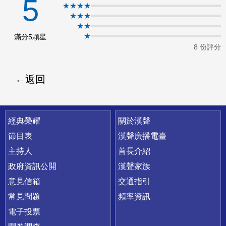
5
★★★★
ok
★★★
★★
★
滿分5顆星
8 份評分
返回
快速連結
經典榮耀
關於漢聲
節目表
漢聲廣播電臺
主持人
首長介紹
政府資訊公開
漢聲家族
意見信箱
交通指引
常見問題
頻率資訊
電子投票