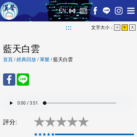
EN
:::
文字大小：
小
中
大
藍天白雲
首頁
/
經典回放
/
軍樂
/
藍天白雲
分享
分享
至
至
★
★
★
★
★
Fac
Line
評分:
eBo
★★★★★