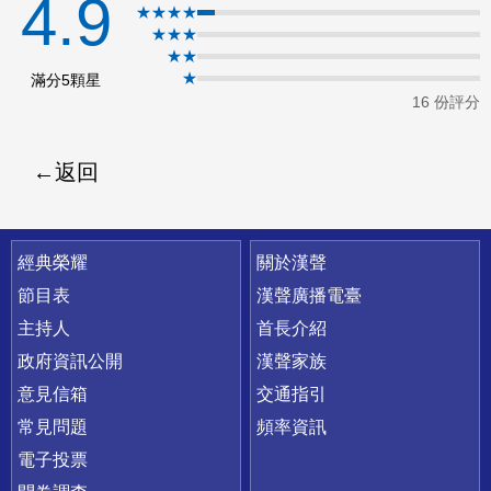
4.9
★★★★
ok
★★★
★★
★
滿分5顆星
16 份評分
返回
快速連結
經典榮耀
關於漢聲
節目表
漢聲廣播電臺
主持人
首長介紹
政府資訊公開
漢聲家族
意見信箱
交通指引
常見問題
頻率資訊
電子投票