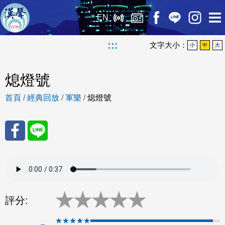
EN
:::
文字大小：
小
中
大
熄燈號
首頁
/
經典回放
/
軍樂
/
熄燈號
分享
分享
至
至
★
★
★
★
★
Fac
Line
評分:
eBo
★★★★★