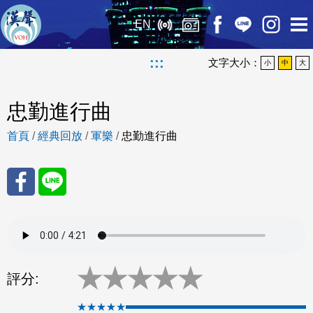
EN
:::
文字大小：
小
中
大
忠勤進行曲
首頁
/
經典回放
/
軍樂
/
忠勤進行曲
分享
分享
至
至
★
★
★
★
★
Fac
Line
評分:
eBo
★★★★★