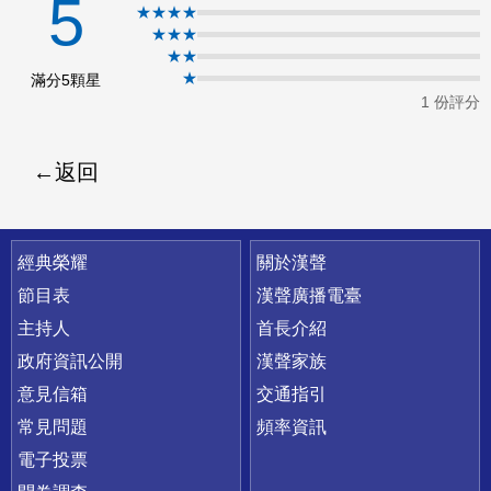
5
★★★★
ok
★★★
★★
★
滿分5顆星
1 份評分
返回
快速連結
經典榮耀
關於漢聲
節目表
漢聲廣播電臺
主持人
首長介紹
政府資訊公開
漢聲家族
意見信箱
交通指引
常見問題
頻率資訊
電子投票