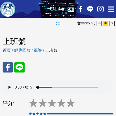
EN
:::
文字大小：
小
中
大
上班號
首頁
/
經典回放
/
軍樂
/
上班號
分享
分享
至
至
★
★
★
★
★
Fac
Line
評分:
eBo
★★★★★