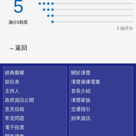
5
★★★★
ok
★★★
★★
★
滿分5顆星
3 份評分
返回
快速連結
經典榮耀
關於漢聲
節目表
漢聲廣播電臺
主持人
首長介紹
政府資訊公開
漢聲家族
意見信箱
交通指引
常見問題
頻率資訊
電子投票