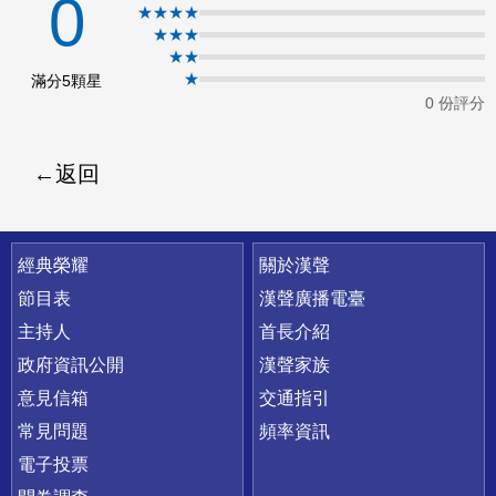
0
★★★★
ok
★★★
★★
★
滿分5顆星
0 份評分
返回
快速連結
經典榮耀
關於漢聲
節目表
漢聲廣播電臺
主持人
首長介紹
政府資訊公開
漢聲家族
意見信箱
交通指引
常見問題
頻率資訊
電子投票