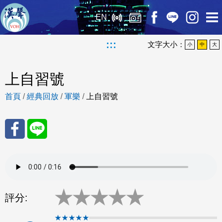
EN
:::
文字大小：
小
中
大
上自習號
首頁
/
經典回放
/
軍樂
/
上自習號
分享
分享
至
至
★
★
★
★
★
Fac
Line
評分:
eBo
★★★★★