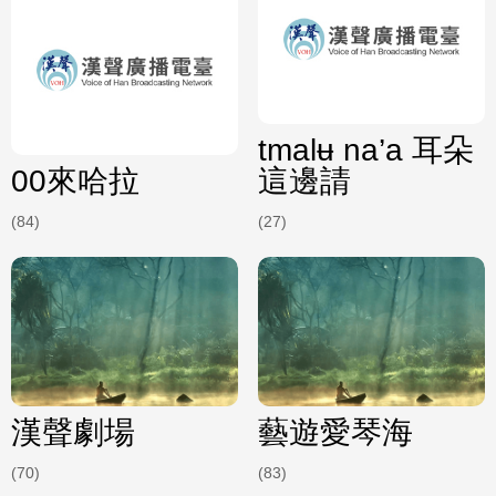
tmalʉ na’a 耳朵
00來哈拉
這邊請
(84)
(27)
漢聲劇場
藝遊愛琴海
(70)
(83)