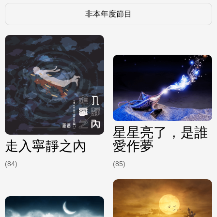
非本年度節目
星星亮了，是誰
走入寧靜之內
愛作夢
(84)
(85)