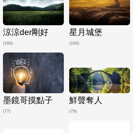
涼涼der剛好
星月城堡
(166)
(166)
墨鏡哥摸點子
鮮聲奪人
(77)
(79)