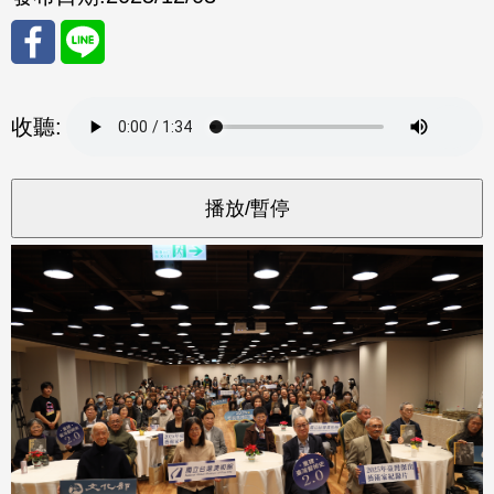
分享
分享
收聽:
至
至
Fac
Line
eBo
ok