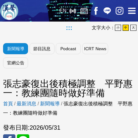
EN
:::
文字大小：
小
中
大
新聞報導
節目訊息
Podcast
ICRT News
官網公告
張志豪復出後積極調整 平野惠
一：教練團隨時做好準備
首頁
/
最新消息
/
新聞報導
/
張志豪復出後積極調整 平野惠
一：教練團隨時做好準備
發布日期:
2026/05/31