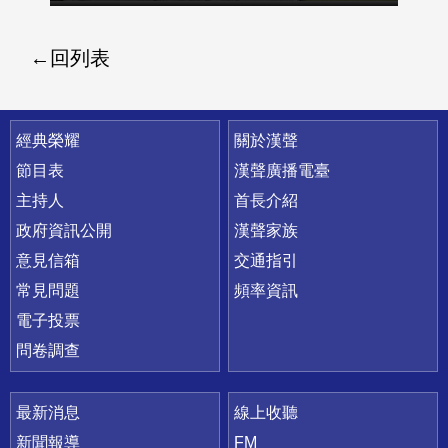
回列表
快速連結
經典榮耀
關於漢聲
節目表
漢聲廣播電臺
主持人
首長介紹
政府資訊公開
漢聲家族
意見信箱
交通指引
常見問題
頻率資訊
電子投票
問卷調查
最新消息
線上收聽
新聞報導
FM