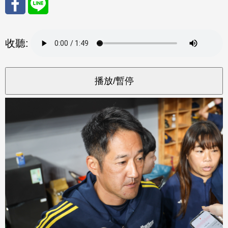
分享
分享
收聽:
至
至
Fac
Line
eBo
ok