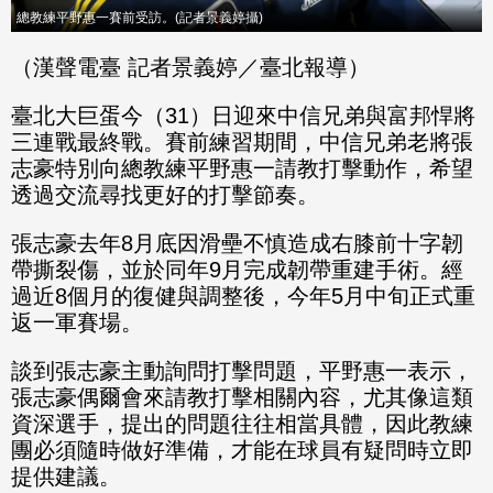
總教練平野惠一賽前受訪。(記者景義婷攝)
（漢聲電臺 記者景義婷／臺北報導）
臺北大巨蛋今（31）日迎來中信兄弟與富邦悍將
三連戰最終戰。賽前練習期間，中信兄弟老將張
志豪特別向總教練平野惠一請教打擊動作，希望
透過交流尋找更好的打擊節奏。
張志豪去年8月底因滑壘不慎造成右膝前十字韌
帶撕裂傷，並於同年9月完成韌帶重建手術。經
過近8個月的復健與調整後，今年5月中旬正式重
返一軍賽場。
談到張志豪主動詢問打擊問題，平野惠一表示，
張志豪偶爾會來請教打擊相關內容，尤其像這類
資深選手，提出的問題往往相當具體，因此教練
團必須隨時做好準備，才能在球員有疑問時立即
提供建議。