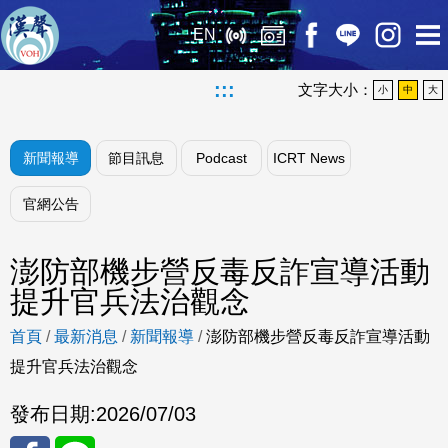
EN
:::
文字大小：
小
中
大
新聞報導
節目訊息
Podcast
ICRT News
官網公告
澎防部機步營反毒反詐宣導活動
提升官兵法治觀念
首頁
/
最新消息
/
新聞報導
/
澎防部機步營反毒反詐宣導活動
提升官兵法治觀念
發布日期:
2026/07/03