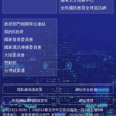
國軍人才招募中心
全民國防教育全球資訊網
政府部門相關單位連結
我的E政府
國家發展委員會
國家通訊傳播委員會
大陸委員會
勞動部
台灣就業通
隱私權保護政策
網站安全政策
政府網站資料開放宣告
網站導覽
(02)2321-5191
│
100012臺北市中正區信義路一段3號五樓B棟
管理單位：漢聲電臺資訊部門
更新時間：2026/08/08 10:03