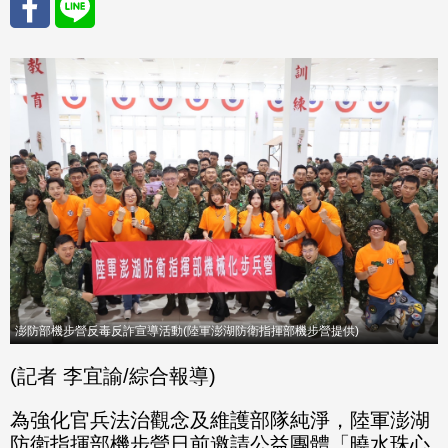
分享
分享
至
至
Fac
Line
eBo
ok
澎防部機步營反毒反詐宣導活動(陸軍澎湖防衛指揮部機步營提供)
(記者 李宜諭/綜合報導)
為強化官兵法治觀念及維護部隊純淨，陸軍澎湖
防衛指揮部機步營日前邀請公益團體「曉水珠心