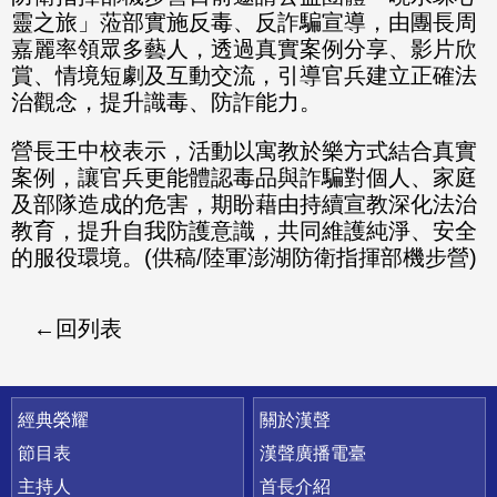
靈之旅」蒞部實施反毒、反詐騙宣導，由團長周
嘉麗率領眾多藝人，透過真實案例分享、影片欣
賞、情境短劇及互動交流，引導官兵建立正確法
治觀念，提升識毒、防詐能力。
營長王中校表示，活動以寓教於樂方式結合真實
案例，讓官兵更能體認毒品與詐騙對個人、家庭
及部隊造成的危害，期盼藉由持續宣教深化法治
教育，提升自我防護意識，共同維護純淨、安全
的服役環境。(供稿/陸軍澎湖防衛指揮部機步營)
回列表
快速連結
經典榮耀
關於漢聲
節目表
漢聲廣播電臺
主持人
首長介紹