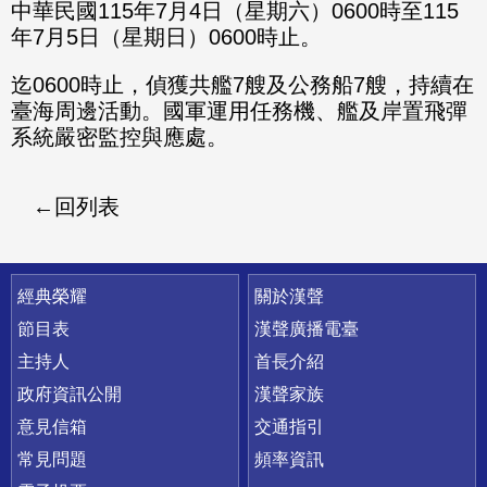
分享
分享
中華民國115年7月4日（星期六）0600時至115
年7月5日（星期日）0600時止。
至
至
迄0600時止，偵獲共艦7艘及公務船7艘，持續在
Fac
Line
臺海周邊活動。國軍運用任務機、艦及岸置飛彈
eBo
系統嚴密監控與應處。
ok
回列表
快速連結
經典榮耀
關於漢聲
節目表
漢聲廣播電臺
主持人
首長介紹
政府資訊公開
漢聲家族
意見信箱
交通指引
常見問題
頻率資訊