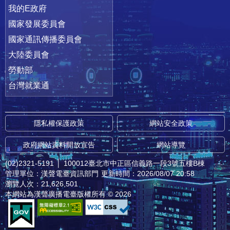
我的E政府
國家發展委員會
國家通訊傳播委員會
大陸委員會
勞動部
台灣就業通
隱私權保護政策
網站安全政策
政府網站資料開放宣告
網站導覽
(02)2321-5191
│
100012臺北市中正區信義路一段3號五樓B棟
管理單位：漢聲電臺資訊部門
更新時間：2026/08/07 20:58
瀏覽人次：21,626,501
本網站為漢聲廣播電臺版權所有 © 2026