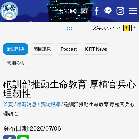
EN
:::
文字大小：
小
中
大
新聞報導
節目訊息
Podcast
ICRT News
官網公告
砲訓部推動生命教育 厚植官兵心
理韌性
首頁
/
最新消息
/
新聞報導
/
砲訓部推動生命教育 厚植官兵心
理韌性
發布日期:
2026/07/06