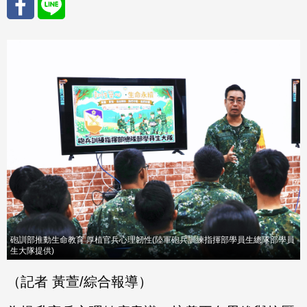
分享
分享
至
至
Fac
Line
eBo
ok
砲訓部推動生命教育 厚植官兵心理韌性(陸軍砲兵訓練指揮部學員生總隊部學員
生大隊提供)
（記者 黃萱/綜合報導）