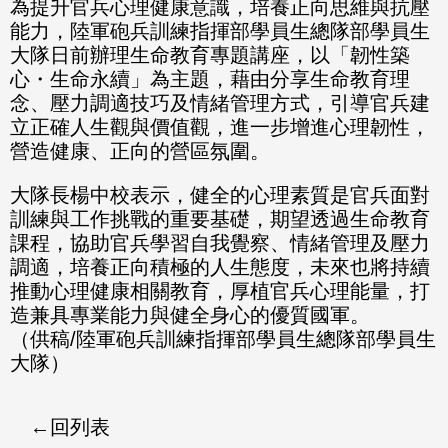
為提升官兵心理健康意識，培養正向思維與抗壓
能力，陸軍砲兵訓練指揮部學員生總隊部學員生
大隊日前辦理生命教育專題講座，以「韌性築
心・生命永續」為主題，藉由分享生命教育理
念、壓力調適技巧及情緒管理方式，引導官兵建
立正確人生觀與價值觀，進一步增進心理韌性，
營造健康、正向的營區氛圍。
大隊長楊中校表示，健全的心理素質是官兵面對
訓練與工作挑戰的重要基礎，期望透過生命教育
課程，協助官兵學習自我覺察、情緒管理及壓力
調適，培養正向積極的人生態度，未來也將持續
推動心理健康相關教育，厚植官兵心理能量，打
造兼具專業能力與健全身心的優質國軍。
（供稿/陸軍砲兵訓練指揮部學員生總隊部學員生
大隊）
回列表