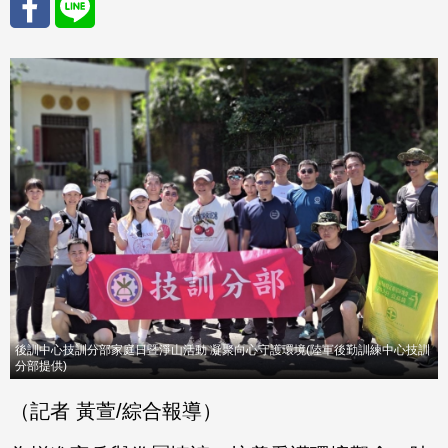
分享
分享
至
至
Fac
Line
eBo
ok
後訓中心技訓分部家庭日暨淨山活動 凝聚向心守護環境(陸軍後勤訓練中心技訓
分部提供)
（記者 黃萱/綜合報導）