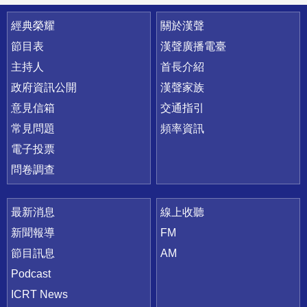
快速連結
經典榮耀
關於漢聲
節目表
漢聲廣播電臺
主持人
首長介紹
政府資訊公開
漢聲家族
意見信箱
交通指引
常見問題
頻率資訊
電子投票
問卷調查
最新消息
線上收聽
新聞報導
FM
節目訊息
AM
Podcast
ICRT News