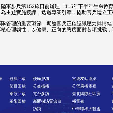
陸軍步兵第153旅日前辦理「115年下半年生命教
」為主題實施授課，透過專業引導，協助官兵建立正
部隊管理的重要環節，期勉官兵正確認識壓力與情緒
厚植心理韌性，以健康、正向的態度面對各項挑戰，
聽
經典回放
便民服務
官網友站連結
節目回放
公益插播
公營廣播電臺
軍歌回放
電台參訪
臺北國際社區廣
軍樂回放
新聞採訪暨節目
播電臺
訪談
中華職棒大聯盟