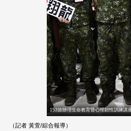
153旅辦理生命教育暨心理韌性訓練講座
（記者 黃萱/綜合報導）