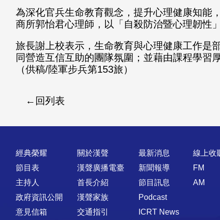
為深化官兵生命教育觀念，提升心理健康知能，
商所郭怡君心理師，以「自殺防治暨心理韌性
旅長謝上校表示，生命教育與心理健康工作是
同營造互信互助的團隊氛圍；並藉由課程學習
（供稿/陸軍步兵第153旅）
回列表
快速連結
經典榮耀
關於漢聲
最新消息
線上收
節目表
漢聲廣播電臺
新聞報導
FM
主持人
首長介紹
節目訊息
AM
政府資訊公開
漢聲家族
Podcast
意見信箱
交通指引
ICRT News