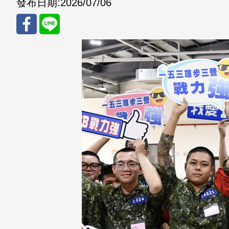
發布日期:
2026/07/06
分享
分享
至
至
Fac
Line
eBo
ok