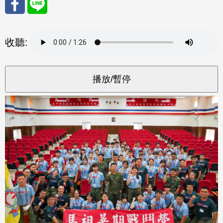
分享
分享
收聽:
至
至
Fac
Line
eBo
ok