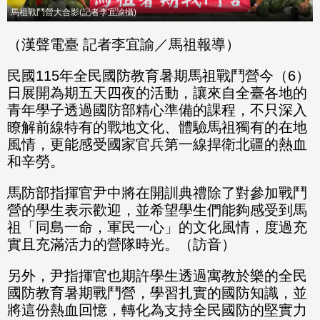
馬祖戰鬥營大合影(記者李宜諭攝)
（漢聲電臺 記者李宜諭／馬祖報導）
民國115年全民國防教育暑期馬祖戰鬥營今（6）
日展開為期五天四夜的活動，讓來自全臺各地的
青年學子透過國防部精心準備的課程，不只深入
瞭解前線特有的戰地文化、體驗馬祖獨有的在地
風情，更能感受國家官兵第一線捍衛北疆的熱血
和辛勞。
馬防部指揮官尹中將在開訓典禮除了對參加戰鬥
營的學生表示歡迎，並希望學生們能夠感受到馬
祖「同島一命，軍民一心」的文化風情，度過充
實且充滿活力的營隊時光。（訪音）
另外，尹指揮官也期許學生透過寓教於樂的全民
國防教育暑期戰鬥營，學習扎實的國防知識，並
將這份熱血回憶，轉化為支持全民國防的堅實力