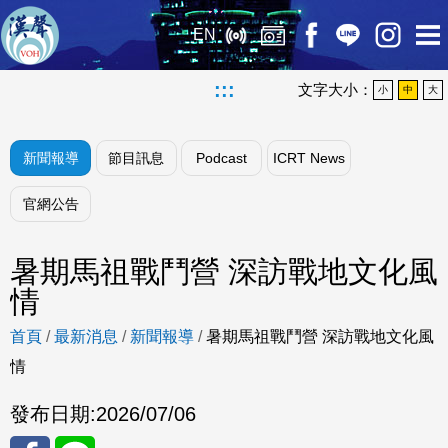
EN
:::
文字大小：
小
中
大
新聞報導
節目訊息
Podcast
ICRT News
官網公告
暑期馬祖戰鬥營 深訪戰地文化風
情
首頁
/
最新消息
/
新聞報導
/
暑期馬祖戰鬥營 深訪戰地文化風
情
發布日期:
2026/07/06