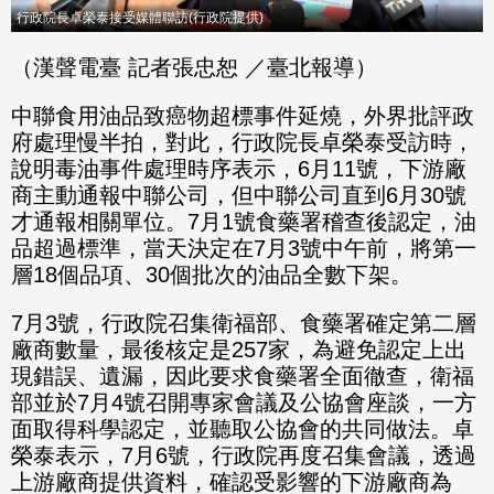
行政院長卓榮泰接受媒體聯訪(行政院提供)
（漢聲電臺 記者張忠恕 ／臺北報導）
中聯食用油品致癌物超標事件延燒，外界批評政
府處理慢半拍，對此，行政院長卓榮泰受訪時，
說明毒油事件處理時序表示，6月11號，下游廠
商主動通報中聯公司，但中聯公司直到6月30號
才通報相關單位。7月1號食藥署稽查後認定，油
品超過標準，當天決定在7月3號中午前，將第一
層18個品項、30個批次的油品全數下架。
7月3號，行政院召集衛福部、食藥署確定第二層
廠商數量，最後核定是257家，為避免認定上出
現錯誤、遺漏，因此要求食藥署全面徹查，衛福
部並於7月4號召開專家會議及公協會座談，一方
面取得科學認定，並聽取公協會的共同做法。卓
榮泰表示，7月6號，行政院再度召集會議，透過
上游廠商提供資料，確認受影響的下游廠商為