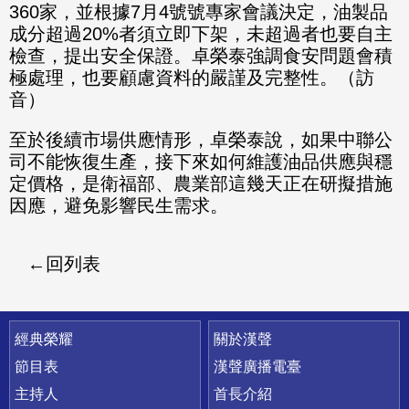
360家，並根據7月4號號專家會議決定，油製品
成分超過20%者須立即下架，未超過者也要自主
檢查，提出安全保證。卓榮泰強調食安問題會積
極處理，也要顧慮資料的嚴謹及完整性。（訪
音）
至於後續市場供應情形，卓榮泰說，如果中聯公
司不能恢復生產，接下來如何維護油品供應與穩
定價格，是衛福部、農業部這幾天正在研擬措施
因應，避免影響民生需求。
回列表
快速連結
經典榮耀
關於漢聲
節目表
漢聲廣播電臺
主持人
首長介紹