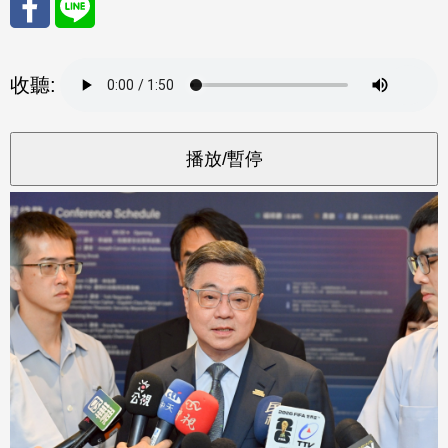
分享
分享
收聽:
至
至
Fac
Line
eBo
ok