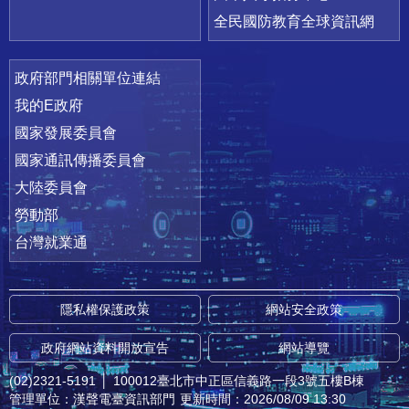
全民國防教育全球資訊網
政府部門相關單位連結
我的E政府
國家發展委員會
國家通訊傳播委員會
大陸委員會
勞動部
台灣就業通
隱私權保護政策
網站安全政策
政府網站資料開放宣告
網站導覽
(02)2321-5191
│
100012臺北市中正區信義路一段3號五樓B棟
管理單位：漢聲電臺資訊部門
更新時間：2026/08/09 13:30