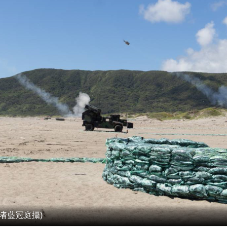
者藍冠庭攝)