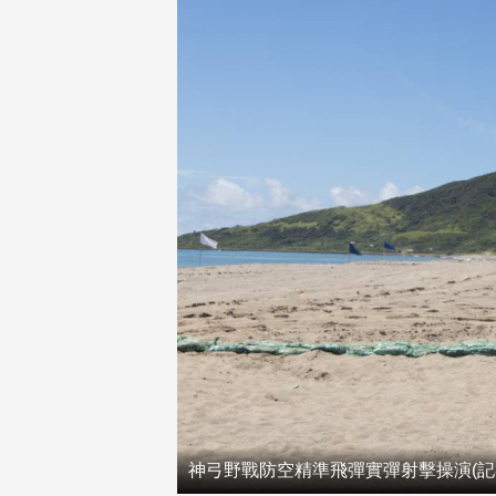
神弓野戰防空精準飛彈實彈射擊操演(記