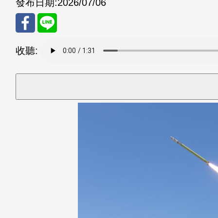
發布日期:
2026/07/06
分享
分享
收聽:
至
至
Fac
Line
eBo
ok