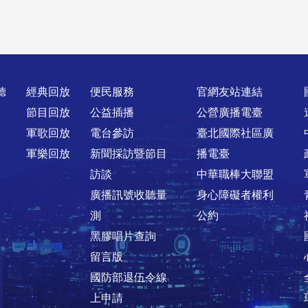
聽
經典回放
便民服務
官網友站連結
節目回放
公益插播
公營廣播電臺
軍歌回放
電台參訪
臺北國際社區廣
軍樂回放
新聞採訪暨節目
播電臺
訪談
中華職棒大聯盟
廣播訊號收聽量
身心障礙者權利
測
公約
黑膠唱片查詢
留言版
國防部退伍令線
上申請