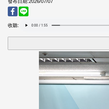
發布日期:
2026/07/07
分享
分享
收聽:
至
至
Fac
Line
eBo
ok