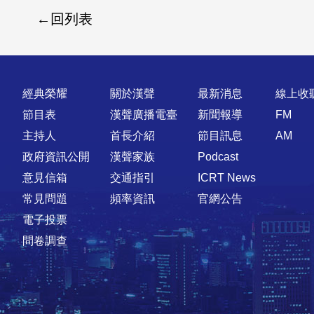
回列表
快速連結
經典榮耀
關於漢聲
最新消息
線上收
節目表
漢聲廣播電臺
新聞報導
FM
主持人
首長介紹
節目訊息
AM
政府資訊公開
漢聲家族
Podcast
意見信箱
交通指引
ICRT News
常見問題
頻率資訊
官網公告
電子投票
問卷調查