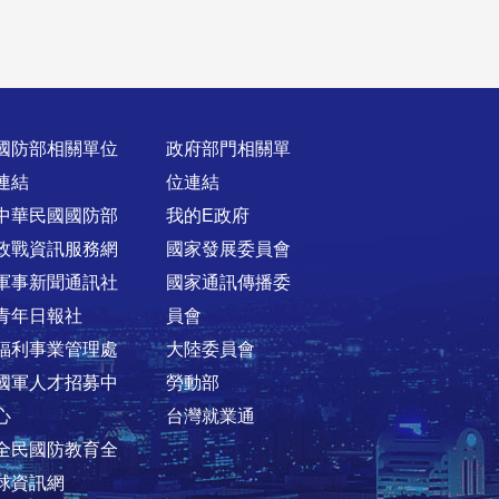
國防部相關單位
政府部門相關單
連結
位連結
中華民國國防部
我的E政府
政戰資訊服務網
國家發展委員會
軍事新聞通訊社
國家通訊傳播委
青年日報社
員會
福利事業管理處
大陸委員會
國軍人才招募中
勞動部
心
台灣就業通
全民國防教育全
球資訊網