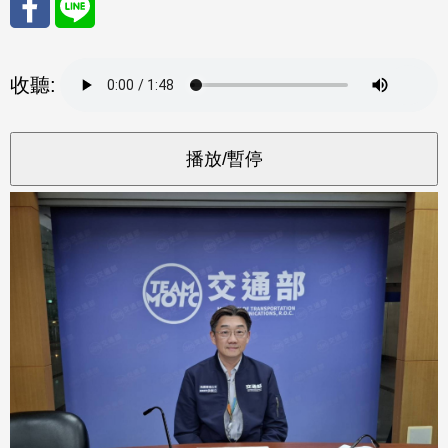
分享
分享
收聽:
至
至
Fac
Line
eBo
ok