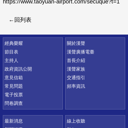
https://www.taoyuan-airport.com/secuque?t=1
回列表
快速連結
經典榮耀
關於漢聲
節目表
漢聲廣播電臺
主持人
首長介紹
政府資訊公開
漢聲家族
意見信箱
交通指引
常見問題
頻率資訊
電子投票
問卷調查
最新消息
線上收聽