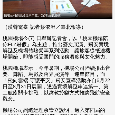
機場公司副總經理余崇立。(記者蔡依澄攝)
（漢聲電臺 記者蔡依澄／臺北報導）
桃園機場今(7) 日舉辦記者會，以「桃園機場陪
你Fun暑假」為主題，推出藝文展演、飛安實境
解謎及機場體驗營等系列活動，讓旅客從抵達機
場開始，即能感受國門的服務溫度與文化魅力。
桃園機場表示，今年暑期，機場公司陸續推出音
樂、舞蹈、馬戲及跨界展演等一連串節目，而
「飛向雲端 守護平安」飛安宣導活動亦自6月22
日至8月31日展開，透過實境解謎串連第一、第
二航廈關卡挑戰，以寓教於樂方式推廣飛航安全
觀念。
機場公司副總經理余崇立說明，邁入第四屆的