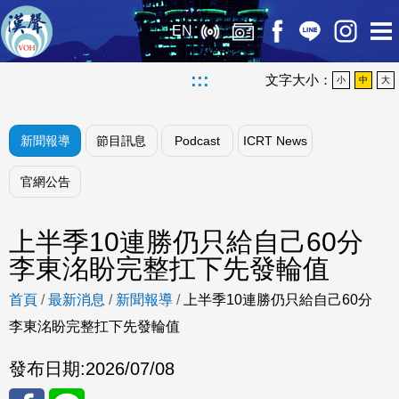
EN
:::
文字大小：
小
中
大
新聞報導
節目訊息
Podcast
ICRT News
官網公告
上半季10連勝仍只給自己60分
李東洺盼完整扛下先發輪值
首頁
/
最新消息
/
新聞報導
/
上半季10連勝仍只給自己60分
李東洺盼完整扛下先發輪值
發布日期:
2026/07/08