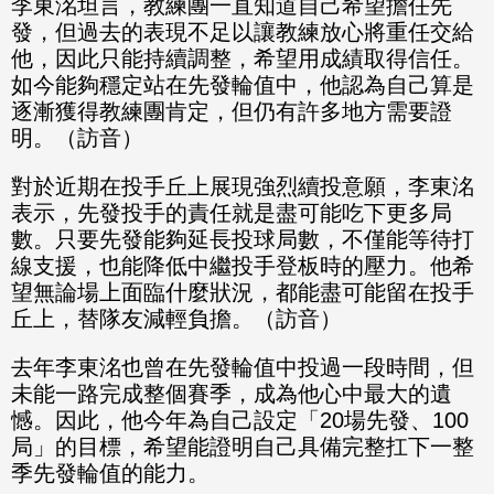
李東洺坦言，教練團一直知道自己希望擔任先
發，但過去的表現不足以讓教練放心將重任交給
他，因此只能持續調整，希望用成績取得信任。
如今能夠穩定站在先發輪值中，他認為自己算是
逐漸獲得教練團肯定，但仍有許多地方需要證
明。（訪音）
對於近期在投手丘上展現強烈續投意願，李東洺
表示，先發投手的責任就是盡可能吃下更多局
數。只要先發能夠延長投球局數，不僅能等待打
線支援，也能降低中繼投手登板時的壓力。他希
望無論場上面臨什麼狀況，都能盡可能留在投手
丘上，替隊友減輕負擔。（訪音）
去年李東洺也曾在先發輪值中投過一段時間，但
未能一路完成整個賽季，成為他心中最大的遺
憾。因此，他今年為自己設定「20場先發、100
局」的目標，希望能證明自己具備完整扛下一整
季先發輪值的能力。