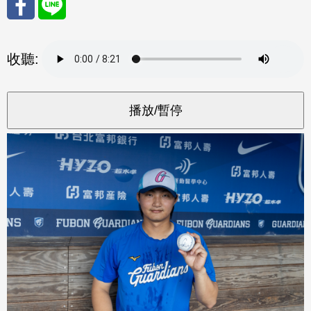
分享
分享
收聽:
至
至
Fac
Line
eBo
ok