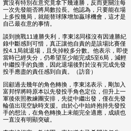
實沒有特別在意究竟拿下幾連勝，反而更關注每
一次先發能否將局數拉長。他認為，只要能在場
上多投幾局，就能替球隊增加贏球機會，這才是
自己最在意的事情。
談到挑戰11連勝失利，李東洺同樣沒有因連勝紀
錄中斷感到可惜，真正讓他自責的是該場比賽僅
投4.1局就退場，且失掉較多分數。他表示，即使
當時已經失分，仍希望至少能完成5至6局，減輕
中繼投手的負擔，因此退場後對於沒有完成先發
投手應盡的責任感到自責。（訪音）
回顧過去幾年的角色轉換，李東洺表示，剛加入
富邦悍將時原本以先發投手角色定位，但升上一
軍後依照教練團安排，先從中繼出發，僅在先發
輪值出現空缺時支援。由於心中始終抱持先發投
手的想法，在角色轉換上未能完全適應，成績也
一直沒有明顯突破。