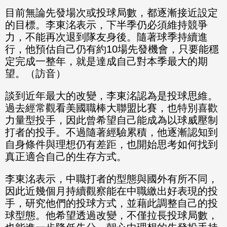
目前無論先發場次或投球局數，都逐漸接近設定
的目標。李東洺表示，下半季仍必須維持競爭
力，不能再次退到隊友身後。隨著球季持續進
行，他預估自己仍有約10場先發機會，只要能穩
定完成一整年，就是達成自己對本季最大的期
望。（訪音）
談到近年最大的改變，李東洺認為是投球思維。
過去經常觀看美國職棒大聯盟比賽，也特別喜歡
力量型投手，因此曾希望自己能成為以球威壓制
打者的投手。不過隨著經驗累積，他逐漸認知到
自身條件與理想仍有差距，也開始思考如何找到
真正適合自己的生存方式。
李東洺表示，中職打者的型態與國外有所不同，
因此近幾個月持續觀察能在中職繳出好表現的投
手，研究他們的投球方式，並藉此調整自己的投
球型態。他希望透過改變，不僅拉長投球局數，