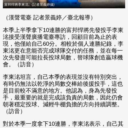
富邦悍將李東洺。(記者景義婷攝)
（漢聲電臺 記者景義婷／臺北報導）
本季上半季拿下10連勝的富邦悍將先發投手李東
洺接受漢聲廣播電臺專訪，回顧目前為止的表
現，他僅給自己60分。相較於個人連勝紀錄，李
東洺更在意能否完成球隊交付的任務，並在每一
次先發盡可能拉長投球局數，替球隊創造贏球機
會。（訪音）
李東洺坦言，自己本季的表現並沒有特別突出，
有時仍無法以乾淨的局數交棒給後援投手，這也
是目前較不滿意的地方。他認為，身為先發投
手，最重要的就是完成該負責的局數，因此仍會
朝著穩定投球、減輕牛棚負擔的方向持續調整。
（訪音）
對於本季一度拿下10連勝，李東洺表示，自己其