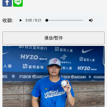
分享
分享
收聽:
至
至
Fac
Line
eBo
ok