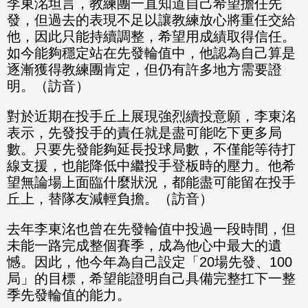
李東洺坦言，教練團一直知道自己希望擔任先
發，但過去的表現不足以讓教練放心將重任交給
他，因此只能持續調整，希望用成績取得信任。
如今能夠穩定站在先發輪值中，他認為自己算是
逐漸獲得教練團肯定，但仍有許多地方需要證
明。（訪音）
對於近期在投手丘上展現強烈續投意願，李東洺
表示，先發投手的責任就是盡可能吃下更多局
數。只要先發能夠延長投球局數，不僅能等待打
線支援，也能降低中繼投手登板時的壓力。他希
望無論場上面臨什麼狀況，都能盡可能留在投手
丘上，替隊友減輕負擔。（訪音）
去年李東洺也曾在先發輪值中投過一段時間，但
未能一路完成整個賽季，成為他心中最大的遺
憾。因此，他今年為自己設定「20場先發、100
局」的目標，希望能證明自己具備完整扛下一整
季先發輪值的能力。