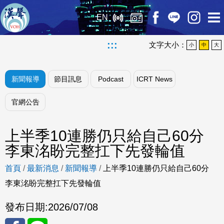
EN
:::
文字大小：
小
中
大
新聞報導
節目訊息
Podcast
ICRT News
官網公告
上半季10連勝仍只給自己60分
李東洺盼完整扛下先發輪值
首頁
/
最新消息
/
新聞報導
/
上半季10連勝仍只給自己60分
李東洺盼完整扛下先發輪值
發布日期:
2026/07/08