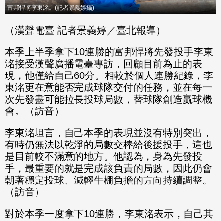
富邦悍將李東洺。(記者景義婷攝)
（漢聲電臺 記者景義婷／臺北報導）
本季上半季拿下10連勝的富邦悍將先發投手李東
洺接受漢聲廣播電臺專訪，回顧目前為止的表
現，他僅給自己60分。相較於個人連勝紀錄，李
東洺更在意能否完成球隊交付的任務，並在每一
次先發盡可能拉長投球局數，替球隊創造贏球機
會。（訪音）
李東洺坦言，自己本季的表現並沒有特別突出，
有時仍無法以乾淨的局數交棒給後援投手，這也
是目前較不滿意的地方。他認為，身為先發投
手，最重要的就是完成該負責的局數，因此仍會
朝著穩定投球、減輕牛棚負擔的方向持續調整。
（訪音）
對於本季一度拿下10連勝，李東洺表示，自己其