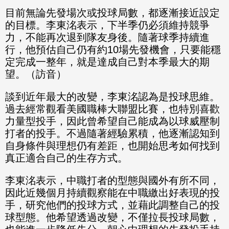
目前無論先發場次或投球局數，都逐漸接近設定
的目標。李東洺表示，下半季仍必須維持競爭
力，不能再次退到隊友身後。隨著球季持續進
行，他預估自己仍有約10場先發機會，只要能穩
定完成一整年，就是達成自己對本季最大的期
望。（訪音）
談到近年最大的改變，李東洺認為是投球思維。
過去經常觀看美國職棒大聯盟比賽，也特別喜歡
力量型投手，因此曾希望自己能成為以球威壓制
打者的投手。不過隨著經驗累積，他逐漸認知到
自身條件與理想仍有差距，也開始思考如何找到
真正適合自己的生存方式。
李東洺表示，中職打者的型態與國外有所不同，
因此近幾個月持續觀察能在中職繳出好表現的投
手，研究他們的投球方式，並藉此調整自己的投
球型態。他希望透過改變，不僅拉長投球局數，