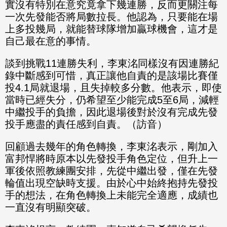
實沒有特別在意究竟拿下幾連勝，反而更關注每
一次先發能否將局數拉長。他認為，只要能在場
上多投幾局，就能替球隊增加贏球機會，這才是
自己最在意的事情。
談到挑戰11連勝失利，李東洺同樣沒有因連勝紀
錄中斷感到可惜，真正讓他自責的是該場比賽僅
投4.1局就退場，且失掉較多分數。他表示，即使
當時已經失分，仍希望至少能完成5至6局，減輕
中繼投手的負擔，因此退場後對於沒有完成先發
投手應盡的責任感到自責。（訪音）
回顧過去幾年的角色轉換，李東洺表示，剛加入
富邦悍將時原本以先發投手角色定位，但升上一
軍後依照教練團安排，先從中繼出發，僅在先發
輪值出現空缺時支援。由於心中始終抱持先發投
手的想法，在角色轉換上未能完全適應，成績也
一直沒有明顯突破。