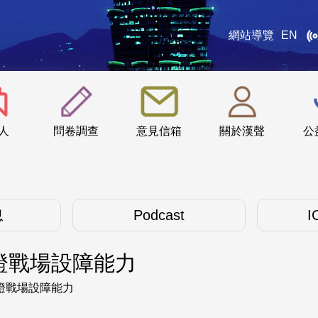
網站導覽
EN
:::
人
問卷調查
意見信箱
關於漢聲
公
息
Podcast
I
證戰場設障能力
證戰場設障能力