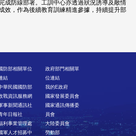
完成防線部署。工訓中心亦透過狀況誘導及敵情
成效，作為後續教育訓練精進參據，持續提升部
國防部相關單位
政府部門相關單
連結
位連結
中華民國國防部
我的E政府
政戰資訊服務網
國家發展委員會
軍事新聞通訊社
國家通訊傳播委
青年日報社
員會
福利事業管理處
大陸委員會
國軍人才招募中
勞動部