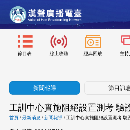
節目表
線上收聽
經典回放
主持
新聞報導
節目訊
工訓中心實施阻絕設置測考 驗
首頁
/
最新消息
/
新聞報導
/
工訓中心實施阻絕設置測考 驗