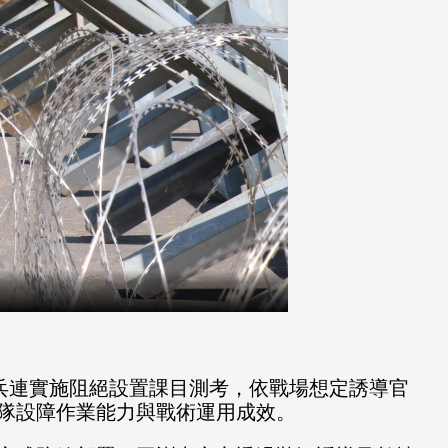
兵連實施阻絕設置課目測考，依戰場想定誘導官
隊設障作業能力與戰術運用成效。