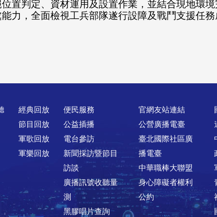
絕位置判定、資材運用及設置作業，並結合現地環境
處能力，全面檢視工兵部隊遂行設障及戰鬥支援任務
聽
經典回放
便民服務
官網友站連結
節目回放
公益插播
公營廣播電臺
軍歌回放
電台參訪
臺北國際社區廣
軍樂回放
新聞採訪暨節目
播電臺
訪談
中華職棒大聯盟
廣播訊號收聽量
身心障礙者權利
測
公約
黑膠唱片查詢