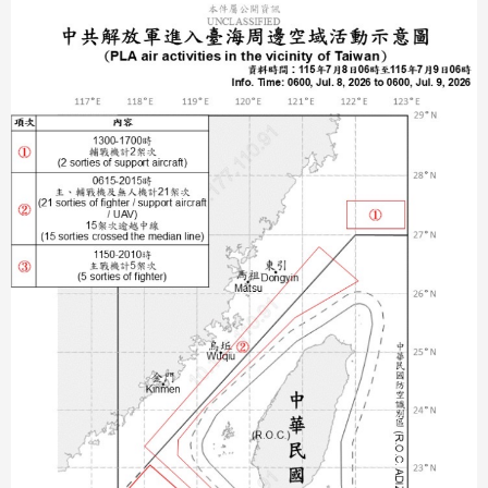
分享
分享
至
至
Fac
Line
eBo
ok