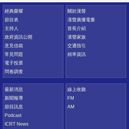
快速連結
經典榮耀
關於漢聲
節目表
漢聲廣播電臺
主持人
首長介紹
政府資訊公開
漢聲家族
意見信箱
交通指引
常見問題
頻率資訊
電子投票
問卷調查
最新消息
線上收聽
新聞報導
FM
節目訊息
AM
Podcast
ICRT News