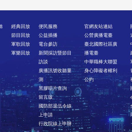
聽
經典回放
便民服務
官網友站連結
節目回放
公益插播
公營廣播電臺
軍歌回放
電台參訪
臺北國際社區廣
軍樂回放
新聞採訪暨節目
播電臺
訪談
中華職棒大聯盟
廣播訊號收聽量
身心障礙者權利
測
公約
黑膠唱片查詢
留言版
國防部退伍令線
上申請
行政院線上申辦