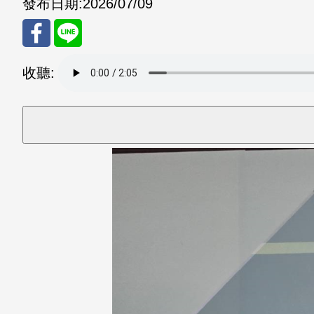
發布日期:
2026/07/09
分享
分享
收聽:
至
至
Fac
Line
eBo
ok