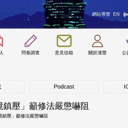
網站導覽
EN
:::
人
問卷調查
意見信箱
關於漢聲
公
息
Podcast
I
境鎮壓」籲修法嚴懲嚇阻
境鎮壓」籲修法嚴懲嚇阻