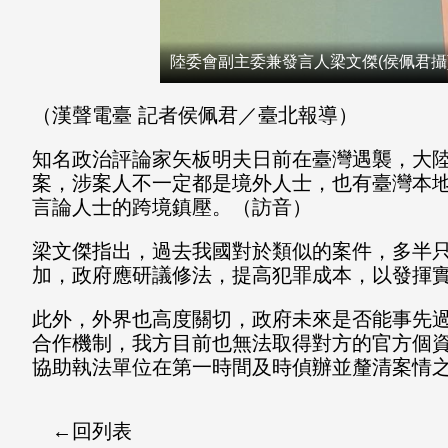
陸委會副主委兼發言人梁文傑(侯佩君攝
（漢聲電臺 記者侯佩君／臺北報導）
知名政治評論家矢板明夫日前在臺灣遇襲，大
案，涉案人不一定都是境外人士，也有臺灣本
言論人士的跨境鎮壓。（訪音）
梁文傑指出，過去我國對於類似的案件，多半
加，政府應研議修法，提高犯罪成本，以發揮
此外，外界也高度關切，政府未來是否能事先
合作機制，我方目前也無法取得對方的官方個
協助執法單位在第一時間及時偵辦並釐清案情
回列表