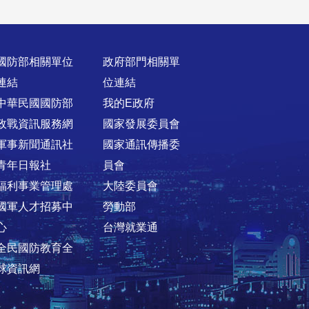
國防部相關單位
政府部門相關單
連結
位連結
中華民國國防部
我的E政府
政戰資訊服務網
國家發展委員會
軍事新聞通訊社
國家通訊傳播委
青年日報社
員會
福利事業管理處
大陸委員會
國軍人才招募中
勞動部
心
台灣就業通
全民國防教育全
球資訊網