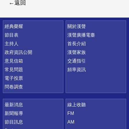
返回
快速連結
經典榮耀
關於漢聲
節目表
漢聲廣播電臺
主持人
首長介紹
政府資訊公開
漢聲家族
意見信箱
交通指引
常見問題
頻率資訊
電子投票
問卷調查
最新消息
線上收聽
新聞報導
FM
節目訊息
AM