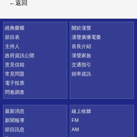
返回
快速連結
經典榮耀
關於漢聲
節目表
漢聲廣播電臺
主持人
首長介紹
政府資訊公開
漢聲家族
意見信箱
交通指引
常見問題
頻率資訊
電子投票
問卷調查
最新消息
線上收聽
新聞報導
FM
節目訊息
AM