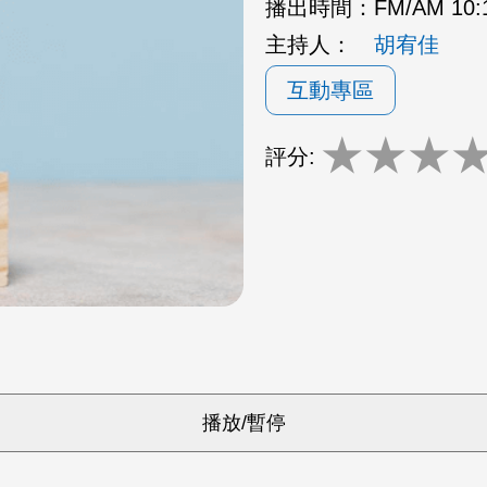
播出時間：
FM/AM 10
主持人：
胡宥佳
互動專區
★
★
★
評分: