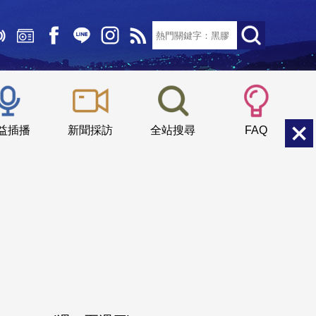
文字大小：
小
中
大
益插播
新聞採訪
全站搜尋
FAQ